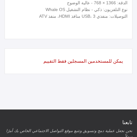
الدقة: 1366 × 768 - عالية الوضوح
نوع التلفزيون: ذكي - نظام التشغيل Whale OS
التوصيلات: منفذي USB، 3 منافذ HDMI، منفذ ATV
يمكن للمستخدمين المسجلين فقط التقييم
تابعنا
نحن نجعل عملية دمج وتسويق وتتبع موقع التواصل الاجتماعي الخاص بك أمرًا
سهلاً.