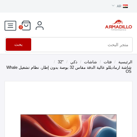
AR
0
بحث
الرئيسية
/
فئات
/
شاشات
/
ذكي
/
"32
/
شاشة ارماديللو عالية الدقة مقاس 32 بوصة بدون إطار، نظام تشغيل Whale
OS