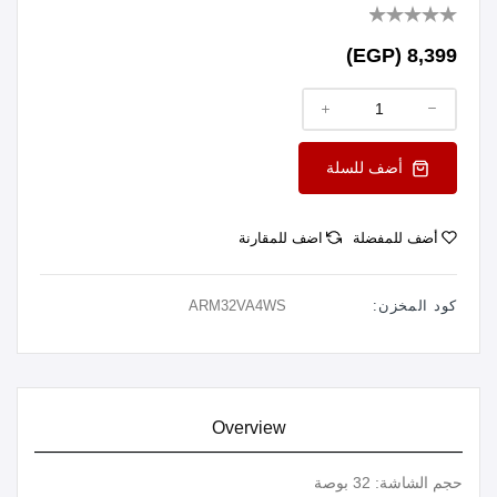
8,399 (EGP)
أضف للسلة
أضف للمفضلة
اضف للمقارنة
كود المخزن:
ARM32VA4WS
Overview
حجم الشاشة: 32 بوصة