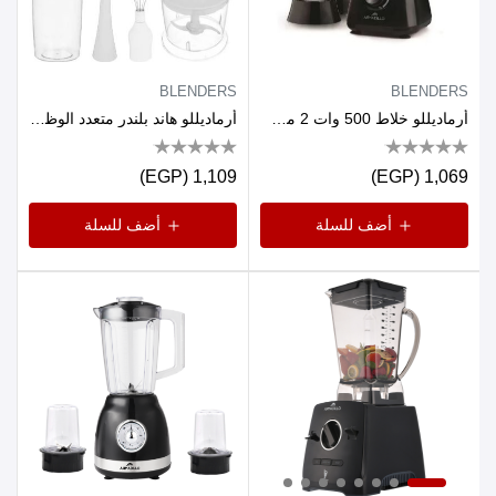
BLENDERS
BLENDERS
أرماديللو خلاط 500 وات 2 مطحنة – أسود
أرماديللو هاند بلندر متعدد الوظائف عدد 2 سرعة 400 وات
1,109 (EGP)
1,069 (EGP)
أضف للسلة
أضف للسلة