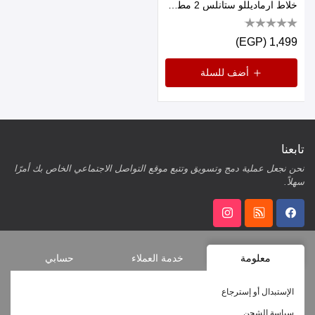
خلاط ارماديللو ستانلس 2 مطحنة 500 وات
1,499 (EGP)
أضف للسلة
تابعنا
نحن نجعل عملية دمج وتسويق وتتبع موقع التواصل الاجتماعي الخاص بك أمرًا
سهلاً.
معلومة
خدمة العملاء
حسابي
الإستبدال أو إسترجاع
سياسة الشحن