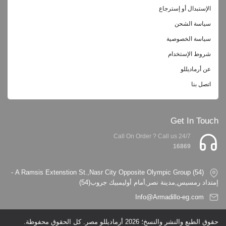
الإستبدال أو إسترجاع
سياسة الشحن
سياسة الخصوصية
شروط الإستخدام
عن أرماديللو
اتصل بنا
Get In Touch
Call On Order ? Call us 24/7
16869
(54) A Ramsis Extenstion St.,Nasr City Opposite Olympic Group -
إمتداد رمسيس,مدينة نصر,أمام أوليمبيك جروب(54)
Info@Armadillo-eg.com
حقوق الطبع والنشر والنسخ؛ 2026 أرماديللو مصر. كل الحقوق محفوظة.