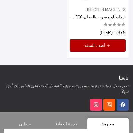
KITCHEN MACHINES
أرماديللو مضرب بالعجان 500 وات عدد 5 سرعة بولة 3.5 لتر ابيض
1,879 (EGP)
أضف للسلة
تابعنا
نحن نجعل عملية دمج وتسويق وتتبع موقع التواصل الاجتماعي الخاص بك أمرًا
سهلاً.
معلومة
خدمة العملاء
حسابي