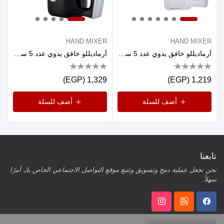
HAND MIXER
HAND MIXER
أرماديللو خافق يدوي عدد 5 سرعة- 500 وات-ابيض
أرماديللو خافق يدوي عدد 5 سرعة- 500 وات-اسود
1,329 (EGP)
1,219 (EGP)
أضف للسلة
أضف للسلة
تابعنا
نحن نجعل عملية دمج وتسويق وتتبع موقع التواصل الاجتماعي الخاص بك أمرًا
سهلاً.