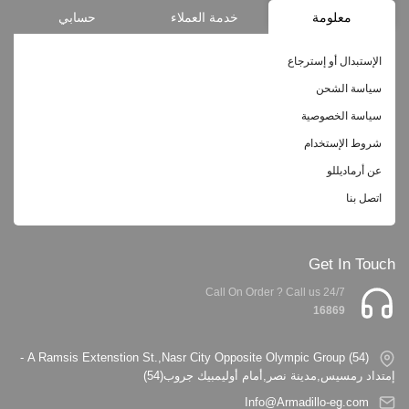
معلومة
خدمة العملاء
حسابي
الإستبدال أو إسترجاع
سياسة الشحن
سياسة الخصوصية
شروط الإستخدام
عن أرماديللو
اتصل بنا
Get In Touch
Call On Order ? Call us 24/7
16869
(54) A Ramsis Extenstion St.,Nasr City Opposite Olympic Group -
إمتداد رمسيس,مدينة نصر,أمام أوليمبيك جروب(54)
Info@Armadillo-eg.com