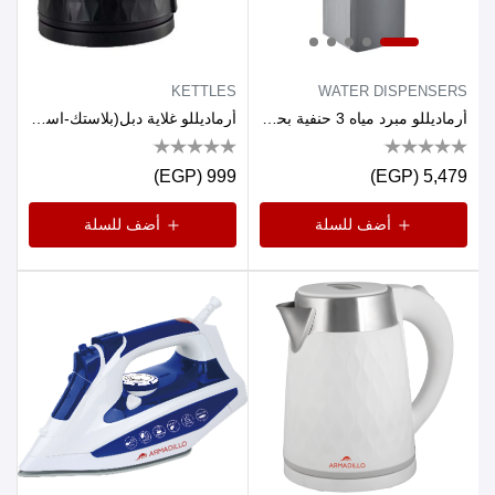
KETTLES
WATER DISPENSERS
أرماديللو مبرد مياه 3 حنفية بحافظة موفرة للطاقة
أرماديللو غلاية دبل(بلاستك-استانلس داخلي) 1.7لتر1500وات اسود
999 (EGP)
5,479 (EGP)
أضف للسلة
أضف للسلة