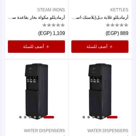
STEAM IRONS
KETTLES
أرماديللو غلاية دبل(بلاستك-استانلس داخلي) 1.7لتر1500وات ابيض
أرماديللو مكواة بخار بقاعدة سيراميك، 2200 واط، يد مطاطية، ازرق
1,109 (EGP)
889 (EGP)
أضف للسلة
أضف للسلة
WATER DISPENSERS
WATER DISPENSERS