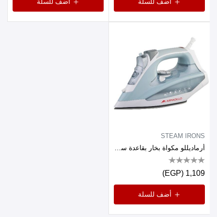
أضف للسلة
أضف للسلة
STEAM IRONS
أرماديللو مكواة بخار بقاعدة سيراميك، 2200 واط، يد مطاطية، رماددي
1,109 (EGP)
أضف للسلة