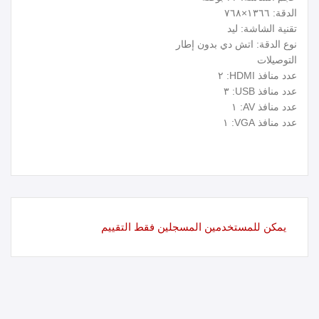
الدقة: ١٣٦٦×٧٦٨
تقنية الشاشة: ليد
نوع الدقة: اتش دي بدون إطار
التوصيلات
عدد منافذ HDMI: ٢
عدد منافذ USB: ٣
عدد منافذ AV: ١
عدد منافذ VGA: ١
يمكن للمستخدمين المسجلين فقط التقييم