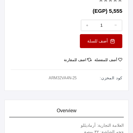
5,555 (EGP)
أضف للسلة
أضف للمفضلة
اضف للمقارنة
كود المخزن:
ARM32VA4N-25
Overview
العلامة التجارية: أرماديللو
حجم الشاشة: ٣٢ بوصة